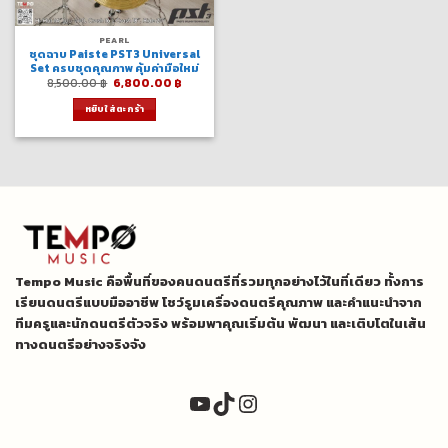
PEARL
ชุดฉาบ Paiste PST3 Universal
Set ครบชุดคุณภาพ คุ้มค่ามือใหม่
Original
Current
8,500.00
฿
6,800.00
฿
price
price
was:
is:
หยิบใส่ตะกร้า
8,500.00 ฿.
6,800.00 ฿.
Tempo Music คือพื้นที่ของคนดนตรีที่รวมทุกอย่างไว้ในที่เดียว ทั้งการ
เรียนดนตรีแบบมืออาชีพ โชว์รูมเครื่องดนตรีคุณภาพ และคำแนะนำจาก
ทีมครูและนักดนตรีตัวจริง พร้อมพาคุณเริ่มต้น พัฒนา และเติบโตในเส้น
ทางดนตรีอย่างจริงจัง
YouTube
TikTok
Instagram