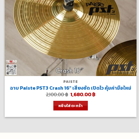
PAISTE
ฉาบ Paiste PST3 Crash 16″ เสียงชัด เปิดไว คุ้มค่ามือใหม่
Original
Current
2,100.00
฿
1,680.00
฿
price
price
was:
is:
หยิบใส่ตะกร้า
2,100.00 ฿.
1,680.00 ฿.