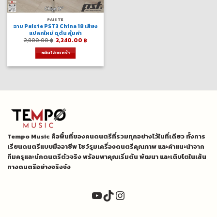
PAISTE
ฉาบ Paiste PST3 China 18 เสียง
แปลกใหม่ ดุดัน คุ้มค่า
Original
Current
2,800.00
฿
2,240.00
฿
price
price
was:
is:
หยิบใส่ตะกร้า
2,800.00 ฿.
2,240.00 ฿.
Tempo Music คือพื้นที่ของคนดนตรีที่รวมทุกอย่างไว้ในที่เดียว ทั้งการ
เรียนดนตรีแบบมืออาชีพ โชว์รูมเครื่องดนตรีคุณภาพ และคำแนะนำจาก
ทีมครูและนักดนตรีตัวจริง พร้อมพาคุณเริ่มต้น พัฒนา และเติบโตในเส้น
ทางดนตรีอย่างจริงจัง
YouTube
TikTok
Instagram