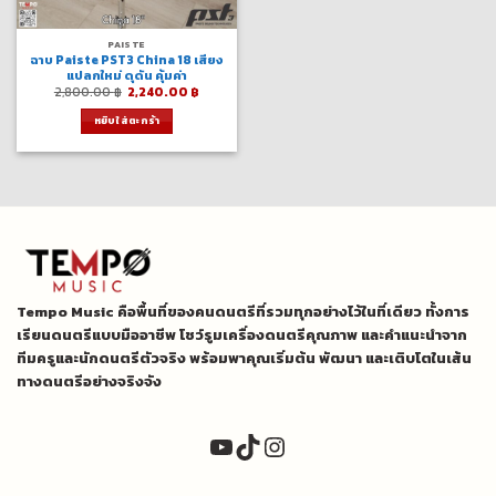
PAISTE
ฉาบ Paiste PST3 China 18 เสียง
แปลกใหม่ ดุดัน คุ้มค่า
Original
Current
2,800.00
฿
2,240.00
฿
price
price
was:
is:
หยิบใส่ตะกร้า
2,800.00 ฿.
2,240.00 ฿.
Tempo Music คือพื้นที่ของคนดนตรีที่รวมทุกอย่างไว้ในที่เดียว ทั้งการ
เรียนดนตรีแบบมืออาชีพ โชว์รูมเครื่องดนตรีคุณภาพ และคำแนะนำจาก
ทีมครูและนักดนตรีตัวจริง พร้อมพาคุณเริ่มต้น พัฒนา และเติบโตในเส้น
ทางดนตรีอย่างจริงจัง
YouTube
TikTok
Instagram