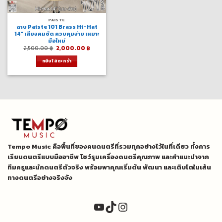
PAISTE
ฉาบ Paiste 101 Brass Hi-Hat
14″ เสียงคมชัด ควบคุมง่าย เหมาะ
มือใหม่
Original
Current
2,500.00
฿
2,000.00
฿
price
price
was:
is:
หยิบใส่ตะกร้า
2,500.00 ฿.
2,000.00 ฿.
Tempo Music คือพื้นที่ของคนดนตรีที่รวมทุกอย่างไว้ในที่เดียว ทั้งการ
เรียนดนตรีแบบมืออาชีพ โชว์รูมเครื่องดนตรีคุณภาพ และคำแนะนำจาก
ทีมครูและนักดนตรีตัวจริง พร้อมพาคุณเริ่มต้น พัฒนา และเติบโตในเส้น
ทางดนตรีอย่างจริงจัง
YouTube
TikTok
Instagram