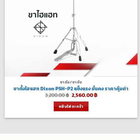
ขาตั้ง/ขาจับ
ขาตั้งไฮแฮท Dixon PSH-P2 แข็งแรง มั่นคง ราคาคุ้มค่า
Original
Current
3,200.00
฿
2,560.00
฿
price
price
was:
is:
หยิบใส่ตะกร้า
3,200.00 ฿.
2,560.00 ฿.