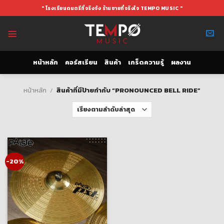
Skip
" โรงเรียนดนตรีที่จริงจัง ร้านขายที่จริงใจ TEMPO MUSIC "
to
content
หน้าหลัก
คอร์สเรียน
สินค้า
เกร็ดความรู้
ผลงาน
หน้าหลัก
/
สินค้าที่มีป้ายกำกับ “PRONOUNCED BELL RIDE”
-20%