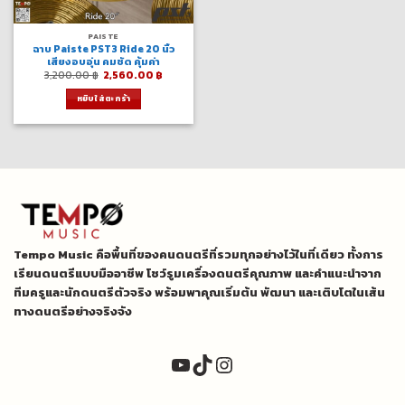
PAISTE
ฉาบ Paiste PST3 Ride 20 นิ้ว
เสียงอบอุ่น คมชัด คุ้มค่า
Original
Current
3,200.00
฿
2,560.00
฿
price
price
was:
is:
หยิบใส่ตะกร้า
3,200.00 ฿.
2,560.00 ฿.
Tempo Music คือพื้นที่ของคนดนตรีที่รวมทุกอย่างไว้ในที่เดียว ทั้งการ
เรียนดนตรีแบบมืออาชีพ โชว์รูมเครื่องดนตรีคุณภาพ และคำแนะนำจาก
ทีมครูและนักดนตรีตัวจริง พร้อมพาคุณเริ่มต้น พัฒนา และเติบโตในเส้น
ทางดนตรีอย่างจริงจัง
YouTube
TikTok
Instagram