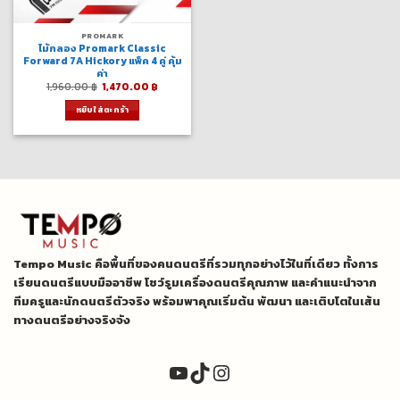
PROMARK
ไม้กลอง Promark Classic
Forward 7A Hickory แพ็ค 4 คู่ คุ้ม
ค่า
Original
Current
1,960.00
฿
1,470.00
฿
price
price
was:
is:
หยิบใส่ตะกร้า
1,960.00 ฿.
1,470.00 ฿.
Tempo Music คือพื้นที่ของคนดนตรีที่รวมทุกอย่างไว้ในที่เดียว ทั้งการ
เรียนดนตรีแบบมืออาชีพ โชว์รูมเครื่องดนตรีคุณภาพ และคำแนะนำจาก
ทีมครูและนักดนตรีตัวจริง พร้อมพาคุณเริ่มต้น พัฒนา และเติบโตในเส้น
ทางดนตรีอย่างจริงจัง
YouTube
TikTok
Instagram