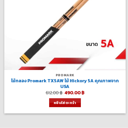
PROMARK
ไม้กลอง Promark TX5AW ไม้ Hickory 5A คุณภาพจาก
USA
Original
Current
612.00
฿
490.00
฿
price
price
was:
is:
หยิบใส่ตะกร้า
612.00 ฿.
490.00 ฿.