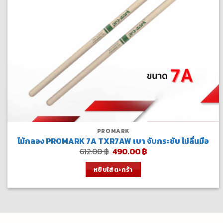
PROMARK
ไม้กลอง PROMARK 7A TXR7AW เบา จับกระชับ ไม่ลื่นมือ
Original
Current
612.00
฿
490.00
฿
price
price
was:
is:
หยิบใส่ตะกร้า
612.00 ฿.
490.00 ฿.