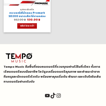
อุปกรณ์เสริม
กระบอกใส่ไม้กลอง Promark
SD200 ขนาดเล็ก ใช้งานคล่อง
Original
Current
662.00
฿
530.00
฿
price
price
was:
is:
หยิบใส่ตะกร้า
662.00 ฿.
530.00 ฿.
Tempo Music คือพื้นที่ของคนดนตรีที่รวมทุกอย่างไว้ในที่เดียว ทั้งการ
เรียนดนตรีแบบมืออาชีพ โชว์รูมเครื่องดนตรีคุณภาพ และคำแนะนำจาก
ทีมครูและนักดนตรีตัวจริง พร้อมพาคุณเริ่มต้น พัฒนา และเติบโตในเส้น
ทางดนตรีอย่างจริงจัง
YouTube
TikTok
Instagram