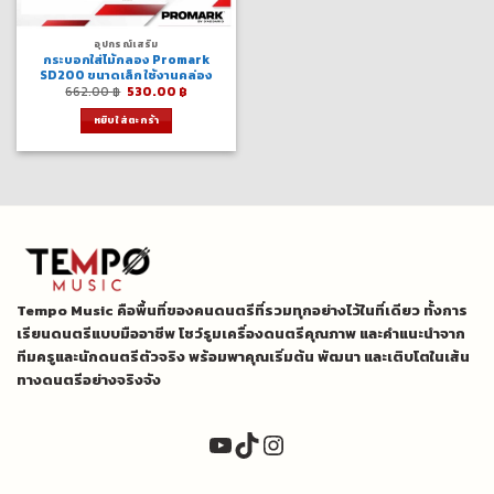
อุปกรณ์เสริม
กระบอกใส่ไม้กลอง Promark
SD200 ขนาดเล็ก ใช้งานคล่อง
Original
Current
662.00
฿
530.00
฿
price
price
was:
is:
หยิบใส่ตะกร้า
662.00 ฿.
530.00 ฿.
Tempo Music คือพื้นที่ของคนดนตรีที่รวมทุกอย่างไว้ในที่เดียว ทั้งการ
เรียนดนตรีแบบมืออาชีพ โชว์รูมเครื่องดนตรีคุณภาพ และคำแนะนำจาก
ทีมครูและนักดนตรีตัวจริง พร้อมพาคุณเริ่มต้น พัฒนา และเติบโตในเส้น
ทางดนตรีอย่างจริงจัง
YouTube
TikTok
Instagram