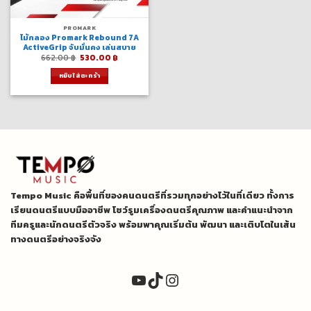
PROMARK
ไม้กลอง Promark Rebound 7A
ActiveGrip จับมั่นคง เล่นสบาย
Original
Current
662.00
฿
530.00
฿
price
price
was:
is:
หยิบใส่ตะกร้า
662.00 ฿.
530.00 ฿.
Tempo Music คือพื้นที่ของคนดนตรีที่รวมทุกอย่างไว้ในที่เดียว ทั้งการ
เรียนดนตรีแบบมืออาชีพ โชว์รูมเครื่องดนตรีคุณภาพ และคำแนะนำจาก
ทีมครูและนักดนตรีตัวจริง พร้อมพาคุณเริ่มต้น พัฒนา และเติบโตในเส้น
ทางดนตรีอย่างจริงจัง
YouTube
TikTok
Instagram