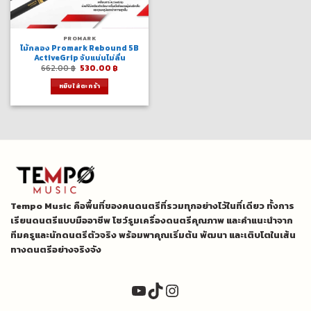
PROMARK
ไม้กลอง Promark Rebound 5B
ActiveGrip จับแน่นไม่ลื่น
Original
Current
662.00
฿
530.00
฿
price
price
was:
is:
หยิบใส่ตะกร้า
662.00 ฿.
530.00 ฿.
Tempo Music คือพื้นที่ของคนดนตรีที่รวมทุกอย่างไว้ในที่เดียว ทั้งการ
เรียนดนตรีแบบมืออาชีพ โชว์รูมเครื่องดนตรีคุณภาพ และคำแนะนำจาก
ทีมครูและนักดนตรีตัวจริง พร้อมพาคุณเริ่มต้น พัฒนา และเติบโตในเส้น
ทางดนตรีอย่างจริงจัง
YouTube
TikTok
Instagram