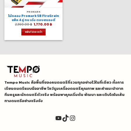
PROMARK
ไม้กลอง Promark 5B FireGrain
แพ็ค 4 คู่ ทน เด้ง ตอบสนองดี
Original
Current
2,360.00
฿
1,770.00
฿
price
price
was:
is:
หยิบใส่ตะกร้า
2,360.00 ฿.
1,770.00 ฿.
Tempo Music คือพื้นที่ของคนดนตรีที่รวมทุกอย่างไว้ในที่เดียว ทั้งการ
เรียนดนตรีแบบมืออาชีพ โชว์รูมเครื่องดนตรีคุณภาพ และคำแนะนำจาก
ทีมครูและนักดนตรีตัวจริง พร้อมพาคุณเริ่มต้น พัฒนา และเติบโตในเส้น
ทางดนตรีอย่างจริงจัง
YouTube
TikTok
Instagram