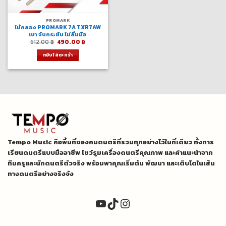
PROMARK
ไม้กลอง PROMARK 7A TXR7AW
เบา จับกระชับ ไม่ลื่นมือ
Original
Current
612.00
฿
490.00
฿
price
price
was:
is:
หยิบใส่ตะกร้า
612.00 ฿.
490.00 ฿.
Tempo Music คือพื้นที่ของคนดนตรีที่รวมทุกอย่างไว้ในที่เดียว ทั้งการ
เรียนดนตรีแบบมืออาชีพ โชว์รูมเครื่องดนตรีคุณภาพ และคำแนะนำจาก
ทีมครูและนักดนตรีตัวจริง พร้อมพาคุณเริ่มต้น พัฒนา และเติบโตในเส้น
ทางดนตรีอย่างจริงจัง
YouTube
TikTok
Instagram