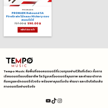
PROMARK
PROMARK Rebound 5A
FireGrain ไม้กลอง Hickory ตอบ
สนองได้ดี
Original
Current
737.00
฿
590.00
฿
price
price
was:
is:
หยิบใส่ตะกร้า
737.00 ฿.
590.00 ฿.
Tempo Music คือพื้นที่ของคนดนตรีที่รวมทุกอย่างไว้ในที่เดียว ทั้งการ
เรียนดนตรีแบบมืออาชีพ โชว์รูมเครื่องดนตรีคุณภาพ และคำแนะนำจาก
ทีมครูและนักดนตรีตัวจริง พร้อมพาคุณเริ่มต้น พัฒนา และเติบโตในเส้น
ทางดนตรีอย่างจริงจัง
YouTube
TikTok
Instagram