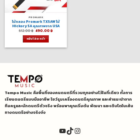
PROMARK
ไม้กลอง Promark TX5AW ไม้
Hickory 5A คุณภาพจาก USA
Original
Current
612.00
฿
490.00
฿
price
price
was:
is:
หยิบใส่ตะกร้า
612.00 ฿.
490.00 ฿.
Tempo Music คือพื้นที่ของคนดนตรีที่รวมทุกอย่างไว้ในที่เดียว ทั้งการ
เรียนดนตรีแบบมืออาชีพ โชว์รูมเครื่องดนตรีคุณภาพ และคำแนะนำจาก
ทีมครูและนักดนตรีตัวจริง พร้อมพาคุณเริ่มต้น พัฒนา และเติบโตในเส้น
ทางดนตรีอย่างจริงจัง
YouTube
TikTok
Instagram