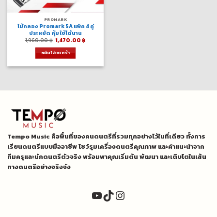
PROMARK
ไม้กลอง Promark 5A แพ็ค 4 คู่
ประหยัด คุ้ม ใช้ได้นาน
Original
Current
1,960.00
฿
1,470.00
฿
price
price
was:
is:
หยิบใส่ตะกร้า
1,960.00 ฿.
1,470.00 ฿.
Tempo Music คือพื้นที่ของคนดนตรีที่รวมทุกอย่างไว้ในที่เดียว ทั้งการ
เรียนดนตรีแบบมืออาชีพ โชว์รูมเครื่องดนตรีคุณภาพ และคำแนะนำจาก
ทีมครูและนักดนตรีตัวจริง พร้อมพาคุณเริ่มต้น พัฒนา และเติบโตในเส้น
ทางดนตรีอย่างจริงจัง
YouTube
TikTok
Instagram