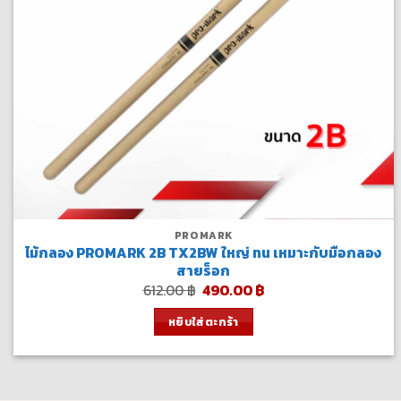
PROMARK
ไม้กลอง PROMARK 2B TX2BW ใหญ่ ทน เหมาะกับมือกลอง
สายร็อก
Original
Current
612.00
฿
490.00
฿
price
price
was:
is:
หยิบใส่ตะกร้า
612.00 ฿.
490.00 ฿.