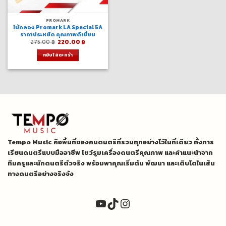
PROMARK
ไม้กลอง Promark LA Special 5A
ราคาประหยัด คุณภาพดีเยี่ยม
Original
Current
275.00
฿
220.00
฿
price
price
was:
is:
หยิบใส่ตะกร้า
275.00 ฿.
220.00 ฿.
Tempo Music คือพื้นที่ของคนดนตรีที่รวมทุกอย่างไว้ในที่เดียว ทั้งการ
เรียนดนตรีแบบมืออาชีพ โชว์รูมเครื่องดนตรีคุณภาพ และคำแนะนำจาก
ทีมครูและนักดนตรีตัวจริง พร้อมพาคุณเริ่มต้น พัฒนา และเติบโตในเส้น
ทางดนตรีอย่างจริงจัง
YouTube
TikTok
Instagram