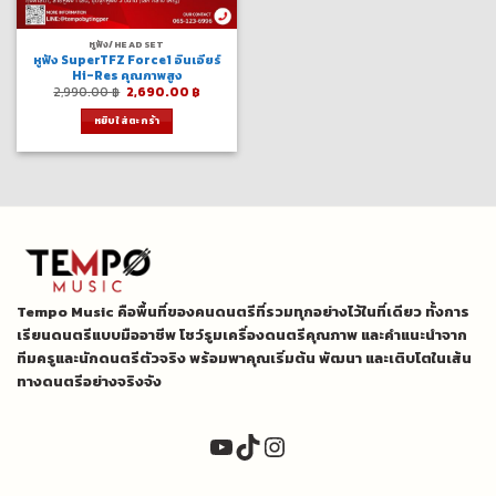
หูฟัง/HEADSET
หูฟัง SuperTFZ Force1 อินเอียร์
Hi-Res คุณภาพสูง
Original
Current
2,990.00
฿
2,690.00
฿
price
price
was:
is:
หยิบใส่ตะกร้า
2,990.00 ฿.
2,690.00 ฿.
Tempo Music คือพื้นที่ของคนดนตรีที่รวมทุกอย่างไว้ในที่เดียว ทั้งการ
เรียนดนตรีแบบมืออาชีพ โชว์รูมเครื่องดนตรีคุณภาพ และคำแนะนำจาก
ทีมครูและนักดนตรีตัวจริง พร้อมพาคุณเริ่มต้น พัฒนา และเติบโตในเส้น
ทางดนตรีอย่างจริงจัง
YouTube
TikTok
Instagram