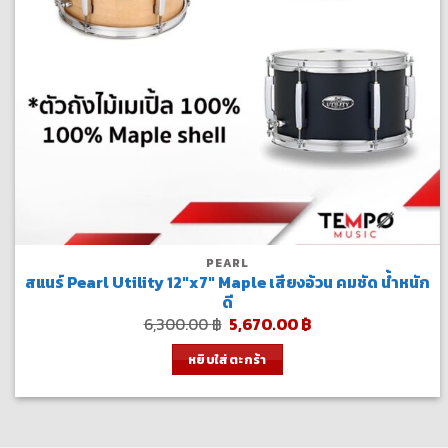
PEARL
สแนร์ Pearl Utility 12″x7″ Maple เสียงอ้วน คมชัด น้ำหนัก
ดี
Original
Current
6,300.00
฿
5,670.00
฿
price
price
was:
is:
หยิบใส่ตะกร้า
6,300.00 ฿.
5,670.00 ฿.