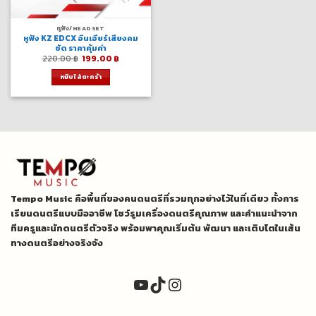
หูฟัง/HEADSET
หูฟัง KZ EDCX อินเอียร์เสียงคม
ชัด ราคาคุ้มค่า
Original
Current
220.00
฿
199.00
฿
price
price
was:
is:
หยิบใส่ตะกร้า
220.00 ฿.
199.00 ฿.
Tempo Music คือพื้นที่ของคนดนตรีที่รวมทุกอย่างไว้ในที่เดียว ทั้งการ
เรียนดนตรีแบบมืออาชีพ โชว์รูมเครื่องดนตรีคุณภาพ และคำแนะนำจาก
ทีมครูและนักดนตรีตัวจริง พร้อมพาคุณเริ่มต้น พัฒนา และเติบโตในเส้น
ทางดนตรีอย่างจริงจัง
YouTube
TikTok
Instagram