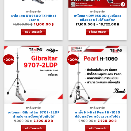
ขาตั้ง/ขาจับ
ขาตั้ง/ขาจับ
ขาไฮแฮท DW9500TX Hihat
ขาไฮแฮท DW 9500D รุ่นเรือธง
Stand
แข็งแรง ปรับได้ละเอียด
Original
Current
Price
19,000.00
฿
17,100.00
฿
17,100.00
฿
–
18,722.00
฿
price
price
range:
was:
is:
17,100
หยิบใส่ตะกร้า
เลือกรูปแบบ
19,000.00 ฿.
17,100.00 ฿.
throu
18,722
This
product
has
multiple
variants.
-20%
-20%
The
options
may
be
chosen
on
the
product
page
ขาตั้ง/ขาจับ
ขาตั้ง/ขาจับ
ขาไฮแฮท Gibraltar 9707-2LDP
ขาตั้ง Hi-Hat Pearl H-1050
สำหรับกระเดื่องคู่ พับเก็บได้
ปรับละเอียด แข็งแรงระดับโปร
Original
Current
Original
Current
9,000.00
฿
7,200.00
฿
9,900.00
฿
7,920.00
฿
price
price
price
price
was:
is:
was:
is:
หยิบใส่ตะกร้า
หยิบใส่ตะกร้า
9,000.00 ฿.
7,200.00 ฿.
9,900.00 ฿.
7,920.0