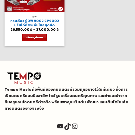
DW
กระเดื่องคู่ DW 9002 CP9002
ปรับได้อิสระ ลื่นไหลสุดขีด
Price
26,550.00
฿
–
27,000.00
฿
range:
26,550.00 ฿
เลือกรูปแบบ
through
27,000.00 ฿
This
product
has
multiple
variants.
The
options
may
be
Tempo Music คือพื้นที่ของคนดนตรีที่รวมทุกอย่างไว้ในที่เดียว ทั้งการ
chosen
on
เรียนดนตรีแบบมืออาชีพ โชว์รูมเครื่องดนตรีคุณภาพ และคำแนะนำจาก
the
ทีมครูและนักดนตรีตัวจริง พร้อมพาคุณเริ่มต้น พัฒนา และเติบโตในเส้น
product
ทางดนตรีอย่างจริงจัง
page
YouTube
TikTok
Instagram