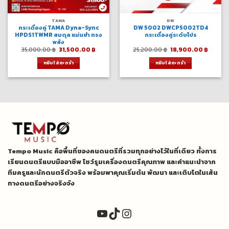
TAMA
DW
กระเดื่องคู่ TAMA Dyna-Sync
DW 5002 DWCP5002TD4
HPDS1TWMR สมดุล แม่นยำ ทรง
กระเดื่องคู่ระดับโปร
พลัง
Original
Current
Original
Curren
35,000.00
฿
31,500.00
฿
25,200.00
฿
18,900.00
฿
price
price
price
price
was:
is:
was:
is:
หยิบใส่ตะกร้า
หยิบใส่ตะกร้า
35,000.00 ฿.
31,500.00 ฿.
25,200.00 ฿.
18,900
Tempo Music คือพื้นที่ของคนดนตรีที่รวมทุกอย่างไว้ในที่เดียว ทั้งการ
เรียนดนตรีแบบมืออาชีพ โชว์รูมเครื่องดนตรีคุณภาพ และคำแนะนำจาก
ทีมครูและนักดนตรีตัวจริง พร้อมพาคุณเริ่มต้น พัฒนา และเติบโตในเส้น
ทางดนตรีอย่างจริงจัง
YouTube
TikTok
Instagram