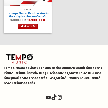
MAPEX
กลองชุด Mapex Prodigy สำหรับ
มือใหม่ อุปกรณ์ครบ พร้อมเล่น
Original
Current
16,000.00
฿
13,900.00
฿
price
price
was:
is:
หยิบใส่ตะกร้า
16,000.00 ฿.
13,900.00 ฿.
Tempo Music คือพื้นที่ของคนดนตรีที่รวมทุกอย่างไว้ในที่เดียว ทั้งการ
เรียนดนตรีแบบมืออาชีพ โชว์รูมเครื่องดนตรีคุณภาพ และคำแนะนำจาก
ทีมครูและนักดนตรีตัวจริง พร้อมพาคุณเริ่มต้น พัฒนา และเติบโตในเส้น
ทางดนตรีอย่างจริงจัง
YouTube
TikTok
Instagram