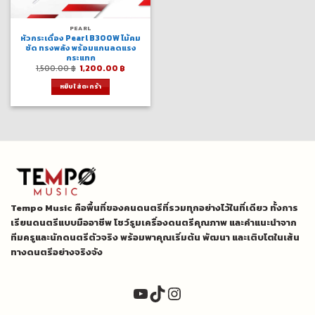
PEARL
หัวกระเดื่อง Pearl B300W ไม้คม
ชัด ทรงพลัง พร้อมแกนลดแรง
กระแทก
Original
Current
1,500.00
฿
1,200.00
฿
price
price
was:
is:
หยิบใส่ตะกร้า
1,500.00 ฿.
1,200.00 ฿.
Tempo Music คือพื้นที่ของคนดนตรีที่รวมทุกอย่างไว้ในที่เดียว ทั้งการ
เรียนดนตรีแบบมืออาชีพ โชว์รูมเครื่องดนตรีคุณภาพ และคำแนะนำจาก
ทีมครูและนักดนตรีตัวจริง พร้อมพาคุณเริ่มต้น พัฒนา และเติบโตในเส้น
ทางดนตรีอย่างจริงจัง
YouTube
TikTok
Instagram