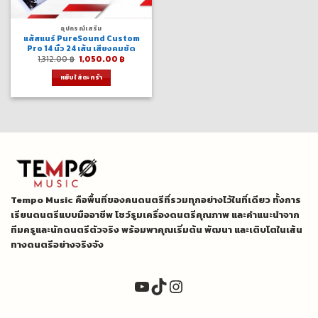
อุปกรณ์เสริม
แส้สแนร์ PureSound Custom
Pro 14 นิ้ว 24 เส้น เสียงคมชัด
Original
Current
1,312.00
฿
1,050.00
฿
price
price
was:
is:
หยิบใส่ตะกร้า
1,312.00 ฿.
1,050.00 ฿.
Tempo Music คือพื้นที่ของคนดนตรีที่รวมทุกอย่างไว้ในที่เดียว ทั้งการ
เรียนดนตรีแบบมืออาชีพ โชว์รูมเครื่องดนตรีคุณภาพ และคำแนะนำจาก
ทีมครูและนักดนตรีตัวจริง พร้อมพาคุณเริ่มต้น พัฒนา และเติบโตในเส้น
ทางดนตรีอย่างจริงจัง
YouTube
TikTok
Instagram