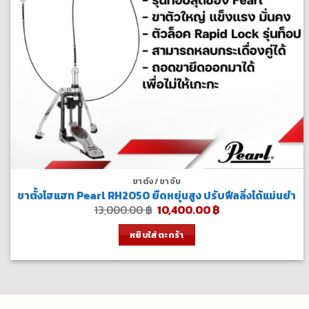
ขาตั้ง/ขาจับ
ขาตั้งไฮแฮท Pearl RH2050 ยืดหยุ่นสูง ปรับฟีลลิ่งได้แม่นยำ
Original
Current
13,000.00
฿
10,400.00
฿
price
price
was:
is:
หยิบใส่ตะกร้า
13,000.00 ฿.
10,400.00 ฿.