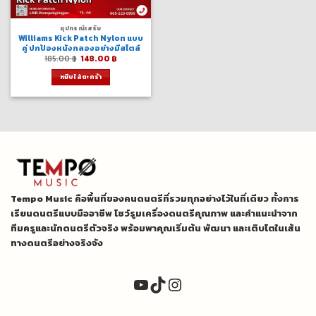
อุปกรณ์เสริม
Williams Kick Patch Nylon แบบ
คู่ ปกป้องหนังกลองอย่างมีสไตล์
Original
Current
185.00
฿
148.00
฿
price
price
was:
is:
หยิบใส่ตะกร้า
185.00 ฿.
148.00 ฿.
Tempo Music คือพื้นที่ของคนดนตรีที่รวมทุกอย่างไว้ในที่เดียว ทั้งการ
เรียนดนตรีแบบมืออาชีพ โชว์รูมเครื่องดนตรีคุณภาพ และคำแนะนำจาก
ทีมครูและนักดนตรีตัวจริง พร้อมพาคุณเริ่มต้น พัฒนา และเติบโตในเส้น
ทางดนตรีอย่างจริงจัง
YouTube
TikTok
Instagram