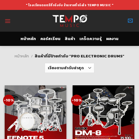
Skip
" โรงเรียนดนตรีที่จริงจัง ร้านขายที่จริงใจ TEMPO MUSIC "
to
content
หน้าหลัก
คอร์สเรียน
สินค้า
เกร็ดความรู้
ผลงาน
หน้าหลัก
/
สินค้าที่มีป้ายกำกับ “PRO ELECTRONIC DRUMS”
-10%
-10%