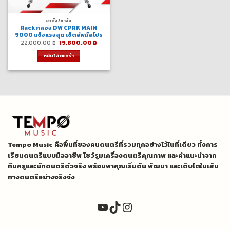
ขาตั้ง/ขาจับ
Rack กลอง DW CPRK MAIN
9000 แข็งแรงสุด เซ็ตอัพมือโปร
Original
Current
22,000.00
฿
19,800.00
฿
price
price
was:
is:
หยิบใส่ตะกร้า
22,000.00 ฿.
19,800.00 ฿.
Tempo Music คือพื้นที่ของคนดนตรีที่รวมทุกอย่างไว้ในที่เดียว ทั้งการ
เรียนดนตรีแบบมืออาชีพ โชว์รูมเครื่องดนตรีคุณภาพ และคำแนะนำจาก
ทีมครูและนักดนตรีตัวจริง พร้อมพาคุณเริ่มต้น พัฒนา และเติบโตในเส้น
ทางดนตรีอย่างจริงจัง
YouTube
TikTok
Instagram