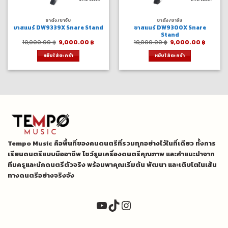
ขาตั้ง/ขาจับ
ขาตั้ง/ขาจับ
ขาสแนร์ DW9339X Snare Stand
ขาสแนร์ DW9300X Snare
Stand
Original
Current
Original
Curren
10,000.00
฿
9,000.00
฿
10,000.00
฿
9,000.00
฿
price
price
price
price
was:
is:
was:
is:
หยิบใส่ตะกร้า
หยิบใส่ตะกร้า
10,000.00 ฿.
9,000.00 ฿.
10,000.00 ฿.
9,000.
Tempo Music คือพื้นที่ของคนดนตรีที่รวมทุกอย่างไว้ในที่เดียว ทั้งการ
เรียนดนตรีแบบมืออาชีพ โชว์รูมเครื่องดนตรีคุณภาพ และคำแนะนำจาก
ทีมครูและนักดนตรีตัวจริง พร้อมพาคุณเริ่มต้น พัฒนา และเติบโตในเส้น
ทางดนตรีอย่างจริงจัง
YouTube
TikTok
Instagram