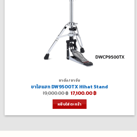
ขาตั้ง/ขาจับ
ขาไฮแฮท DW9500TX Hihat Stand
Original
Current
19,000.00
฿
17,100.00
฿
price
price
was:
is:
หยิบใส่ตะกร้า
19,000.00 ฿.
17,100.00 ฿.