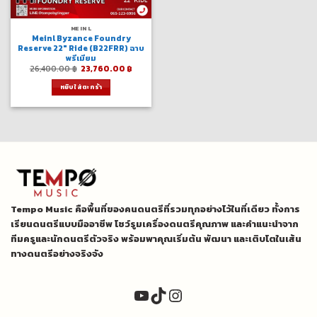
MEINL
Meinl Byzance Foundry
Reserve 22″ Ride (B22FRR) ฉาบ
พรีเมียม
Original
Current
26,400.00
฿
23,760.00
฿
price
price
was:
is:
หยิบใส่ตะกร้า
26,400.00 ฿.
23,760.00 ฿.
Tempo Music คือพื้นที่ของคนดนตรีที่รวมทุกอย่างไว้ในที่เดียว ทั้งการ
เรียนดนตรีแบบมืออาชีพ โชว์รูมเครื่องดนตรีคุณภาพ และคำแนะนำจาก
ทีมครูและนักดนตรีตัวจริง พร้อมพาคุณเริ่มต้น พัฒนา และเติบโตในเส้น
ทางดนตรีอย่างจริงจัง
YouTube
TikTok
Instagram