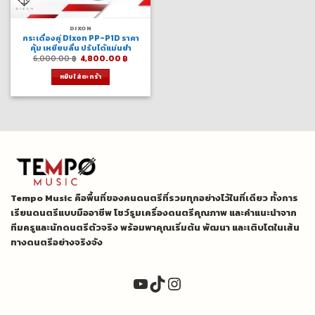
DIXON
กระเดื่องคู่ Dixon PP-P1D ราคา
คุ้ม เหยียบลื่น ปรับได้แม่นยำ
Original
Current
6,000.00
฿
4,800.00
฿
price
price
was:
is:
หยิบใส่ตะกร้า
6,000.00 ฿.
4,800.00 ฿.
Tempo Music คือพื้นที่ของคนดนตรีที่รวมทุกอย่างไว้ในที่เดียว ทั้งการ
เรียนดนตรีแบบมืออาชีพ โชว์รูมเครื่องดนตรีคุณภาพ และคำแนะนำจาก
ทีมครูและนักดนตรีตัวจริง พร้อมพาคุณเริ่มต้น พัฒนา และเติบโตในเส้น
ทางดนตรีอย่างจริงจัง
YouTube
TikTok
Instagram