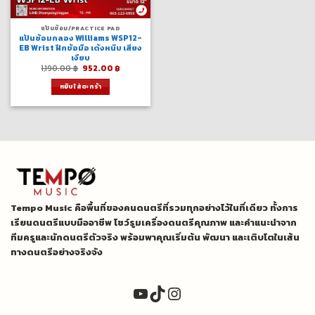
แป้นซ้อม/PRACTICE PAD
แป้นซ้อมกลอง Williams WSP12-
EB Wrist ฝึกข้อมือ เด้งหนึบ เสียง
เงียบ
Original
Current
1,190.00
฿
952.00
฿
price
price
was:
is:
หยิบใส่ตะกร้า
1,190.00 ฿.
952.00 ฿.
Tempo Music คือพื้นที่ของคนดนตรีที่รวมทุกอย่างไว้ในที่เดียว ทั้งการ
เรียนดนตรีแบบมืออาชีพ โชว์รูมเครื่องดนตรีคุณภาพ และคำแนะนำจาก
ทีมครูและนักดนตรีตัวจริง พร้อมพาคุณเริ่มต้น พัฒนา และเติบโตในเส้น
ทางดนตรีอย่างจริงจัง
YouTube
TikTok
Instagram