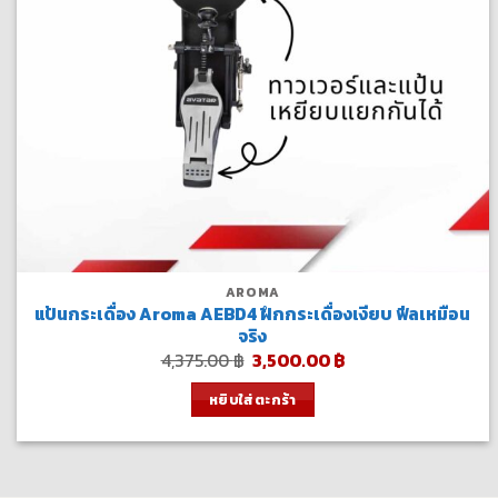
AROMA
แป้นกระเดื่อง Aroma AEBD4 ฝึกกระเดื่องเงียบ ฟีลเหมือน
จริง
Original
Current
4,375.00
฿
3,500.00
฿
price
price
was:
is:
หยิบใส่ตะกร้า
4,375.00 ฿.
3,500.00 ฿.