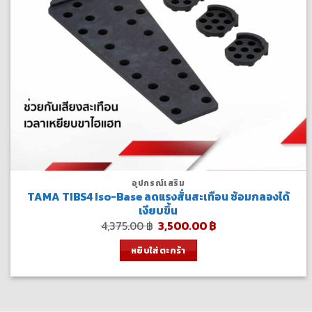
อุปกรณ์เสริม
TAMA TIBS4 Iso-Base ลดแรงสั่นสะเทือน ซ้อมกลองได้
เงียบขึ้น
Original
Current
4,375.00
฿
3,500.00
฿
price
price
was:
is:
หยิบใส่ตะกร้า
4,375.00 ฿.
3,500.00 ฿.