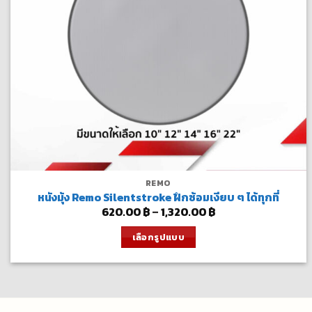
REMO
หนังมุ้ง Remo Silentstroke ฝึกซ้อมเงียบ ๆ ได้ทุกที่
Price
620.00
฿
–
1,320.00
฿
range:
620.00 ฿
เลือกรูปแบบ
through
1,320.00 ฿
This
product
has
multiple