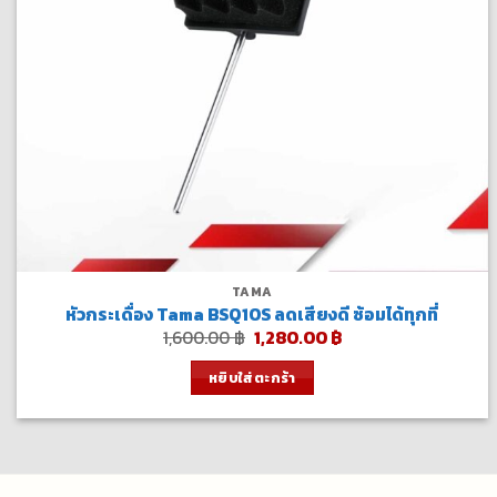
TAMA
หัวกระเดื่อง Tama BSQ10S ลดเสียงดี ซ้อมได้ทุกที่
Original
Current
1,600.00
฿
1,280.00
฿
price
price
was:
is:
หยิบใส่ตะกร้า
1,600.00 ฿.
1,280.00 ฿.