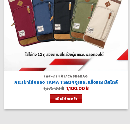
เคส-กระเป๋า/CASE&BAG
กระเป๋าไม้กลอง TAMA TSB24 จุเยอะ แข็งแรง มีสไตล์
Original
Current
1,375.00
฿
1,100.00
฿
price
price
was:
is:
หยิบใส่ตะกร้า
1,375.00 ฿.
1,100.00 ฿.