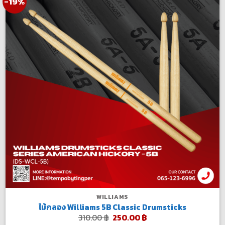
-19%
WILLIAMS
ไม้กลอง Williams 5B Classic Drumsticks
Original
Current
310.00
฿
250.00
฿
price
price