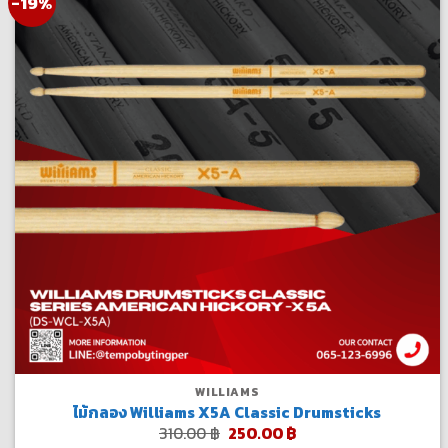
-19%
WILLIAMS
ไม้กลอง Williams X5A Classic Drumsticks
Original
Current
310.00
฿
250.00
฿
price
price