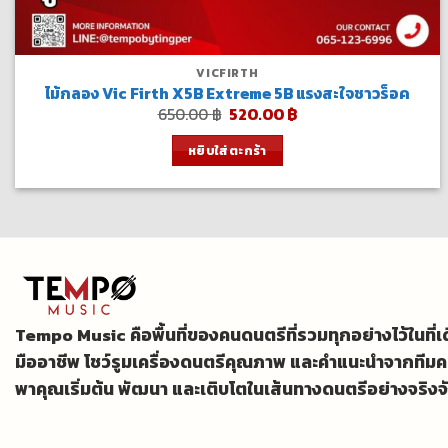
VICFIRTH
ไม้กลอง Vic Firth X5B Extreme 5B แรงสะใจชาวร็อค
Original
Current
650.00
฿
520.00
฿
price
price
was:
is:
หยิบใส่ตะกร้า
650.00 ฿.
520.00 ฿.
Tempo Music คือพื้นที่ของคนดนตรีที่รวมทุกอย่างไว้ในที่
มืออาชีพ โชว์รูมเครื่องดนตรีคุณภาพ และคำแนะนำจากทีมค
พาคุณเริ่มต้น พัฒนา และเติบโตในเส้นทางดนตรีอย่างจริงจ