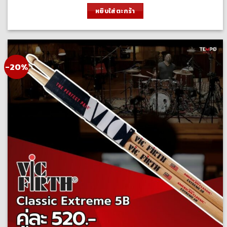
was:
is:
หยิบใส่ตะกร้า
310.00 ฿.
250.00 ฿.
-20%