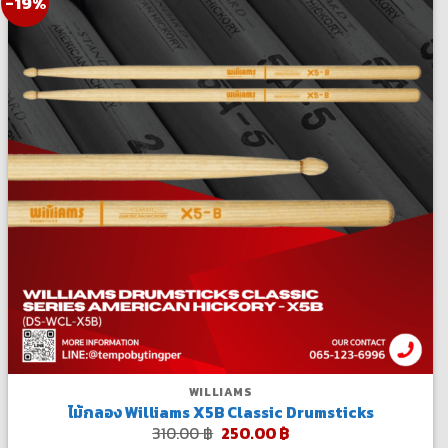
-19%
WILLIAMS
ไม้กลอง Williams X5B Classic Drumsticks
Original
Current
310.00
฿
250.00
฿
price
price