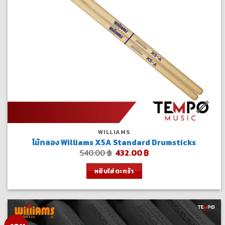
WILLIAMS
ไม้กลอง Williams X5A Standard Drumsticks
Original
Current
540.00
฿
432.00
฿
price
price
was:
is:
หยิบใส่ตะกร้า
540.00 ฿.
432.00 ฿.