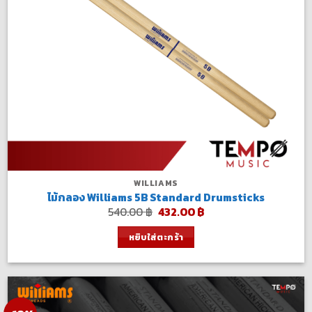
WILLIAMS
ไม้กลอง Williams 5B Standard Drumsticks
Original
Current
540.00
฿
432.00
฿
price
price
was:
is:
หยิบใส่ตะกร้า
540.00 ฿.
432.00 ฿.