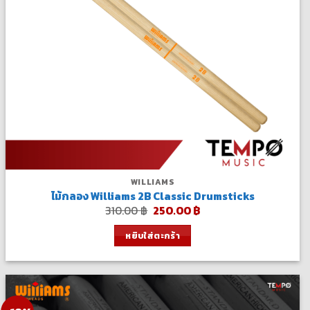
WILLIAMS
ไม้กลอง Williams 2B Classic Drumsticks
Original
Current
310.00
฿
250.00
฿
price
price
was:
is:
หยิบใส่ตะกร้า
310.00 ฿.
250.00 ฿.