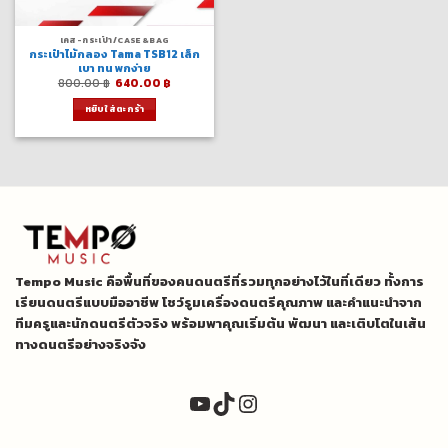
เคส-กระเป๋า/CASE&BAG
กระเป๋าไม้กลอง Tama TSB12 เล็ก
เบา ทน พกง่าย
Original
Current
800.00
฿
640.00
฿
price
price
was:
is:
หยิบใส่ตะกร้า
800.00 ฿.
640.00 ฿.
Tempo Music คือพื้นที่ของคนดนตรีที่รวมทุกอย่างไว้ในที่เดียว ทั้งการ
เรียนดนตรีแบบมืออาชีพ โชว์รูมเครื่องดนตรีคุณภาพ และคำแนะนำจาก
ทีมครูและนักดนตรีตัวจริง พร้อมพาคุณเริ่มต้น พัฒนา และเติบโตในเส้น
ทางดนตรีอย่างจริงจัง
YouTube
TikTok
Instagram