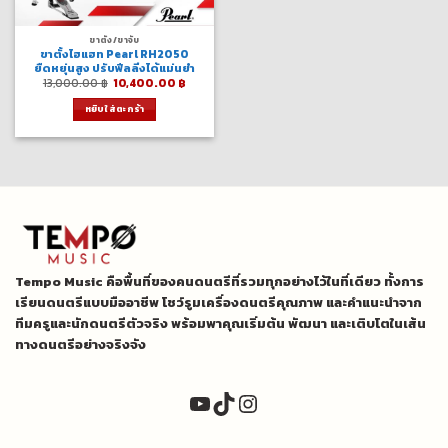
ขาตั้ง/ขาจับ
ขาตั้งไฮแฮท Pearl RH2050
ยืดหยุ่นสูง ปรับฟีลลิ่งได้แม่นยำ
Original
Current
13,000.00
฿
10,400.00
฿
price
price
was:
is:
หยิบใส่ตะกร้า
13,000.00 ฿.
10,400.00 ฿.
Tempo Music คือพื้นที่ของคนดนตรีที่รวมทุกอย่างไว้ในที่เดียว ทั้งการ
เรียนดนตรีแบบมืออาชีพ โชว์รูมเครื่องดนตรีคุณภาพ และคำแนะนำจาก
ทีมครูและนักดนตรีตัวจริง พร้อมพาคุณเริ่มต้น พัฒนา และเติบโตในเส้น
ทางดนตรีอย่างจริงจัง
YouTube
TikTok
Instagram