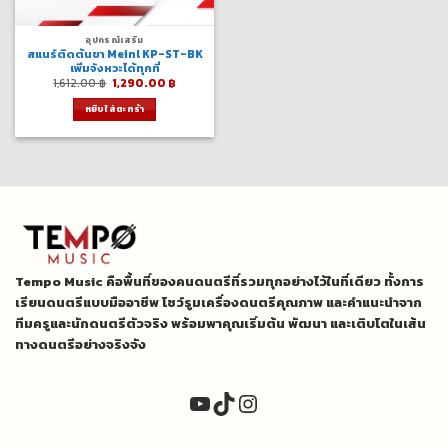
อุปกรณ์เสริม
สแนร์ติดต้นขา Meinl KP-ST-BK
เพิ่มจังหวะได้ทุกที่
Original
Current
1,612.00
฿
1,290.00
฿
price
price
was:
is:
หยิบใส่ตะกร้า
1,612.00 ฿.
1,290.00 ฿.
Tempo Music คือพื้นที่ของคนดนตรีที่รวมทุกอย่างไว้ในที่เดียว ทั้งการ
เรียนดนตรีแบบมืออาชีพ โชว์รูมเครื่องดนตรีคุณภาพ และคำแนะนำจาก
ทีมครูและนักดนตรีตัวจริง พร้อมพาคุณเริ่มต้น พัฒนา และเติบโตในเส้น
ทางดนตรีอย่างจริงจัง
YouTube
TikTok
Instagram