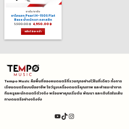
ขาตั้ง/ขาจับ
ขาไฮแฮท Pearl H-150S Flat
Base น้ำหนักเบา คลาสสิก
Original
Current
5,500.00
฿
4,950.00
฿
price
price
was:
is:
หยิบใส่ตะกร้า
5,500.00 ฿.
4,950.00 ฿.
Tempo Music คือพื้นที่ของคนดนตรีที่รวมทุกอย่างไว้ในที่เดียว ทั้งการ
เรียนดนตรีแบบมืออาชีพ โชว์รูมเครื่องดนตรีคุณภาพ และคำแนะนำจาก
ทีมครูและนักดนตรีตัวจริง พร้อมพาคุณเริ่มต้น พัฒนา และเติบโตในเส้น
ทางดนตรีอย่างจริงจัง
YouTube
TikTok
Instagram