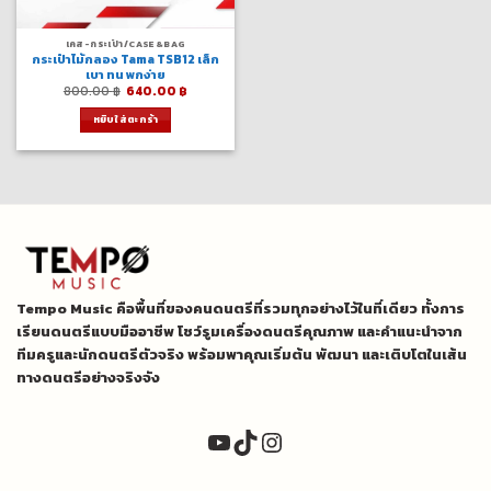
เคส-กระเป๋า/CASE&BAG
กระเป๋าไม้กลอง Tama TSB12 เล็ก
เบา ทน พกง่าย
Original
Current
800.00
฿
640.00
฿
price
price
was:
is:
หยิบใส่ตะกร้า
800.00 ฿.
640.00 ฿.
Tempo Music คือพื้นที่ของคนดนตรีที่รวมทุกอย่างไว้ในที่เดียว ทั้งการ
เรียนดนตรีแบบมืออาชีพ โชว์รูมเครื่องดนตรีคุณภาพ และคำแนะนำจาก
ทีมครูและนักดนตรีตัวจริง พร้อมพาคุณเริ่มต้น พัฒนา และเติบโตในเส้น
ทางดนตรีอย่างจริงจัง
YouTube
TikTok
Instagram